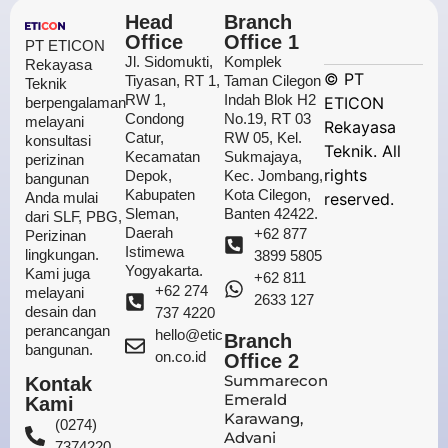
Head
Branch
Office
Office 1
PT ETICON
Jl. Sidomukti,
Komplek
Rekayasa
©
PT
Tiyasan, RT 1,
Taman Cilegon
Teknik
RW 1,
Indah Blok H2
ETICON
berpengalaman
Condong
No.19, RT 03
melayani
Rekayasa
Catur,
RW 05, Kel.
konsultasi
Teknik. All
Kecamatan
Sukmajaya,
perizinan
rights
Depok,
Kec. Jombang,
bangunan
Kabupaten
Kota Cilegon,
Anda mulai
reserved.
Sleman,
Banten 42422.
dari SLF, PBG,
Daerah
+62 877
Perizinan
Istimewa
lingkungan.
3899 5805
Yogyakarta.
Kami juga
+62 811
+62 274
melayani
2633 127
desain dan
737 4220
perancangan
hello@etic
Branch
bangunan.
on.co.id
Office 2
Summarecon
Kontak
Emerald
Kami
Karawang,
(0274)
Advani
7374220