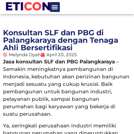
Tentang Kami
Hubungi Kami
Konsultan SLF dan PBG di
Palangkaraya dengan Tenaga
Ahli Bersertifikasi
Melynda Dyah
April 20, 2025
Jasa konsultan SLF dan PBG Palangkaraya
–
Semakin meningkatnya pembangunan di
Indonesia, kebutuhan akan perizinan bangunan
menjadi sesuatu yang cukup krusial. Baik
pembangunan untuk bangunan industri,
pelayanan publik, sampai bangunan
perumahan bagi karyawan yang bekerja di
suatu perusahaan.
Ya, seringkali perusahaan industri memiliki
bangunan perumahan yang diperuntukkan