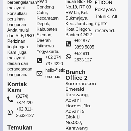
RW 1,
Indah Blok H2
ETICON
berpengalaman
Condong
No.19, RT 03
melayani
Rekayasa
Catur,
RW 05, Kel.
konsultasi
Teknik. All
Kecamatan
Sukmajaya,
perizinan
rights
Depok,
Kec. Jombang,
bangunan
Kabupaten
Kota Cilegon,
Anda mulai
reserved.
Sleman,
Banten 42422.
dari SLF, PBG,
Daerah
+62 877
Perizinan
Istimewa
lingkungan.
3899 5805
Yogyakarta.
Kami juga
+62 811
+62 274
melayani
2633 127
desain dan
737 4220
perancangan
hello@etic
Branch
bangunan.
on.co.id
Office 2
Summarecon
Kontak
Emerald
Kami
Karawang,
(0274)
Advani
7374220
Homes, Jln.
+62 811-
Advani 5
2633-127
Blok LI
No.007,
Temukan
Karawang