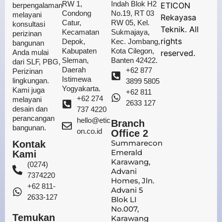
RW 1,
Indah Blok H2
ETICON
berpengalaman
Condong
No.19, RT 03
melayani
Rekayasa
Catur,
RW 05, Kel.
konsultasi
Teknik. All
Kecamatan
Sukmajaya,
perizinan
rights
Depok,
Kec. Jombang,
bangunan
Kabupaten
Kota Cilegon,
Anda mulai
reserved.
Sleman,
Banten 42422.
dari SLF, PBG,
Daerah
+62 877
Perizinan
Istimewa
lingkungan.
3899 5805
Yogyakarta.
Kami juga
+62 811
+62 274
melayani
2633 127
desain dan
737 4220
perancangan
hello@etic
Branch
bangunan.
on.co.id
Office 2
Summarecon
Kontak
Emerald
Kami
Karawang,
(0274)
Advani
7374220
Homes, Jln.
+62 811-
Advani 5
2633-127
Blok LI
No.007,
Temukan
Karawang