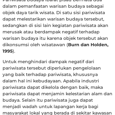
dalam pemanfaatan warisan budaya sebagai
objek daya tarik wisata. Di satu sisi pariwisata
dapat melestarikan warisan budaya tersebut,
sedangkan di sisi lain kegiatan pariwisata akan
merusak atau berdampak negatif terhadap
warisan budaya itu karena objek tersebut akan
dikonsumsi oleh wisatawan (
Burn dan Holden,
1995
).
Untuk menghindari dampak negatif dari
pariwisata tersebut diperlukan pengelolaan
yang baik terhadap pariwisata, khususnya
dalam hal ini kebudayaan. Apabila industri
pariwisata dapat dikelola dengan baik, maka
pariwisata dapat menjamin kelestarian alam dan
budaya. Selain itu pariwisata juga dapat
menjadi wadah untuk lapangan kerja bagi
masyarakat lokal yang berada di sekitar kawasan