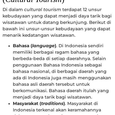
Di dalam
cultural tourism
terdapat 12 unsur
kebudayaan yang dapat menjadi daya tarik bagi
wisatawan untuk datang berkunjung. Berikut di
bawah ini unsur-unsur kebudayaan yang dapat
menarik kedatangan wisatawan.
Bahasa (
language
)
. Di Indonesia sendiri
memiliki berbagai ragam bahasa yang
berbeda-beda di setiap daerahnya. Selain
penggunaan Bahasa Indonesia sebagai
bahasa nasional, di berbagai daerah yang
ada di Indonesia juga masih menggunakan
bahasa asli daerah tersebut untuk
berkomunikasi. Bahasa daerah itulah yang
menjadi daya tarik bagi wisatawan.
Masyarakat (
traditions
)
. Masyarakat di
Indonesia terkenal akan keramahannya