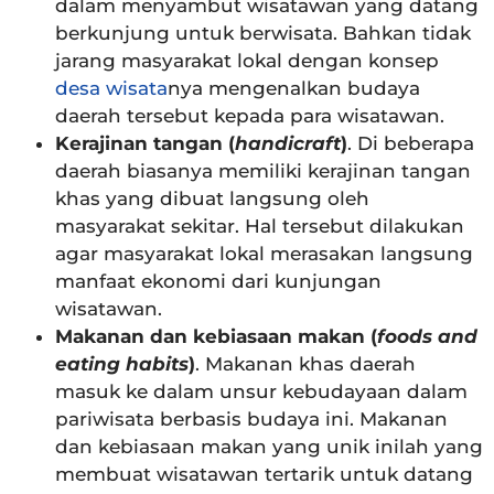
dalam menyambut wisatawan yang datang
berkunjung untuk berwisata. Bahkan tidak
jarang masyarakat lokal dengan konsep
desa wisata
nya mengenalkan budaya
daerah tersebut kepada para wisatawan.
Kerajinan tangan (
handicraft
)
. Di beberapa
daerah biasanya memiliki kerajinan tangan
khas yang dibuat langsung oleh
masyarakat sekitar. Hal tersebut dilakukan
agar masyarakat lokal merasakan langsung
manfaat ekonomi dari kunjungan
wisatawan.
Makanan dan kebiasaan makan (
foods and
eating habits
)
. Makanan khas daerah
masuk ke dalam unsur kebudayaan dalam
pariwisata berbasis budaya ini. Makanan
dan kebiasaan makan yang unik inilah yang
membuat wisatawan tertarik untuk datang