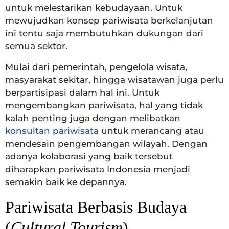
untuk melestarikan kebudayaan. Untuk
mewujudkan konsep pariwisata berkelanjutan
ini tentu saja membutuhkan dukungan dari
semua sektor.
Mulai dari pemerintah, pengelola wisata,
masyarakat sekitar, hingga wisatawan juga perlu
berpartisipasi dalam hal ini. Untuk
mengembangkan pariwisata, hal yang tidak
kalah penting juga dengan melibatkan
konsultan pariwisata
untuk merancang atau
mendesain pengembangan wilayah. Dengan
adanya kolaborasi yang baik tersebut
diharapkan pariwisata Indonesia menjadi
semakin baik ke depannya.
Pariwisata Berbasis Budaya
(
Cultural Tourism
)