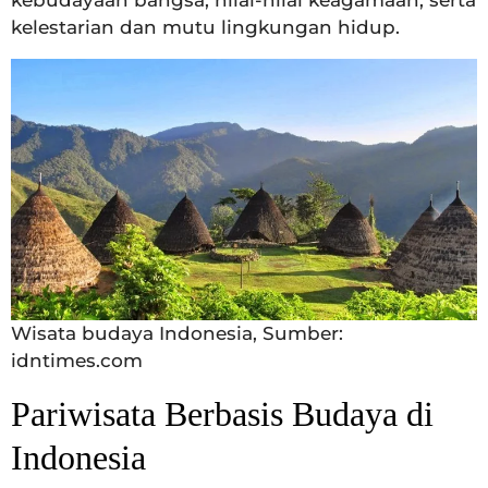
kelestarian dan mutu lingkungan hidup.
Wisata budaya Indonesia, Sumber:
idntimes.com
Pariwisata Berbasis Budaya di
Indonesia